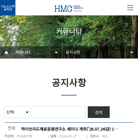
나노신소재
공학과
커뮤니티
커뮤니티
공지사항
공지사항
검색
전체
하이브리드재료응용연구소 세미나 개최('26.07.24(금) 14~17시)
최고관리자
2026-07-17
402