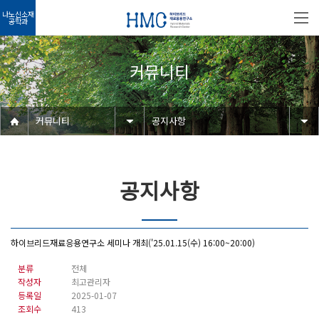
나노신소재
공학과
커뮤니티
커뮤니티
공지사항
공지사항
하이브리드재료응용연구소 세미나 개최('25.01.15(수) 16:00~20:00)
분류
전체
작성자
최고관리자
등록일
2025-01-07
조회수
413