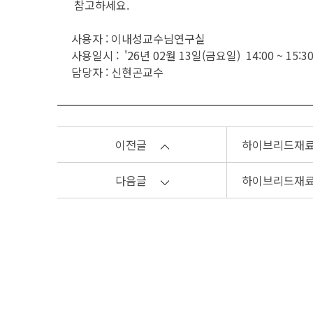
참고하세요.
사용자 : 이내성교수님연구실
사용일시 : '26년 02월 13일(금요일) 14:00 ~ 15:3
담당자 : 신현곤교수
이전글
하이브리드재료응용연
다음글
하이브리드재료응용연