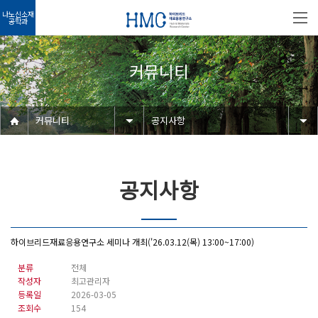
나노신소재
공학과
커뮤니티
커뮤니티
공지사항
공지사항
하이브리드재료응용연구소 세미나 개최('26.03.12(목) 13:00~17:00)
분류
전체
작성자
최고관리자
등록일
2026-03-05
조회수
154