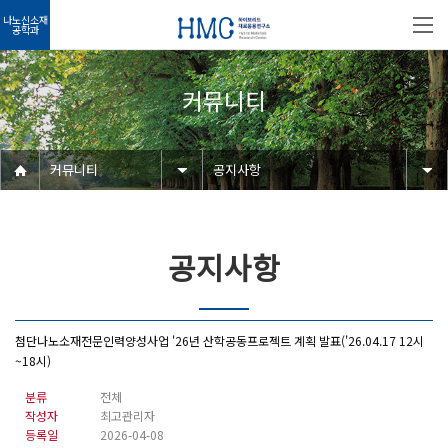
나노신소재
공학과
커뮤니티
커뮤니티
공지사항
공지사항
첨단나노소재전문인력양성사업 '26년 산학공동프로젝트 계획 발표('26.04.17 12시
~18시)
분류
전체
작성자
최고관리자
등록일
2026-04-08