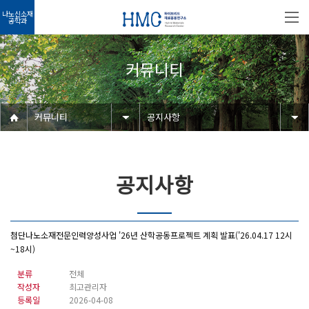
나노신소재
공학과
커뮤니티
커뮤니티
공지사항
공지사항
첨단나노소재전문인력양성사업 '26년 산학공동프로젝트 계획 발표('26.04.17 12시
~18시)
분류
전체
작성자
최고관리자
등록일
2026-04-08