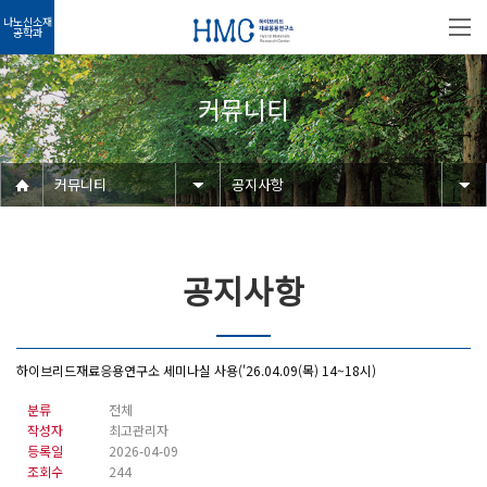
나노신소재
공학과
커뮤니티
커뮤니티
공지사항
공지사항
하이브리드재료응용연구소 세미나실 사용('26.04.09(목) 14~18시)
분류
전체
작성자
최고관리자
등록일
2026-04-09
조회수
244