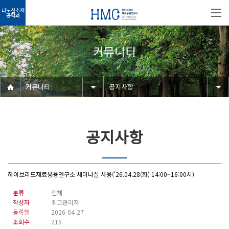
나노신소재
공학과
커뮤니티
커뮤니티
공지사항
공지사항
하이브리드재료응용연구소 세미나실 사용('26.04.28(화) 14:00~16:00시)
분류
전체
작성자
최고관리자
등록일
2026-04-27
조회수
215