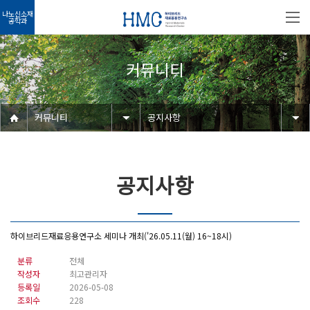
나노신소재
공학과
커뮤니티
커뮤니티
공지사항
공지사항
하이브리드재료응용연구소 세미나 개최('26.05.11(월) 16~18시)
분류
전체
작성자
최고관리자
등록일
2026-05-08
조회수
228