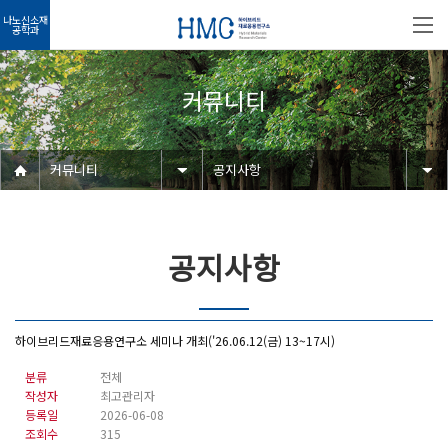
나노신소재
공학과
커뮤니티
커뮤니티
공지사항
공지사항
하이브리드재료응용연구소 세미나 개최('26.06.12(금) 13~17시)
분류
전체
작성자
최고관리자
등록일
2026-06-08
조회수
315