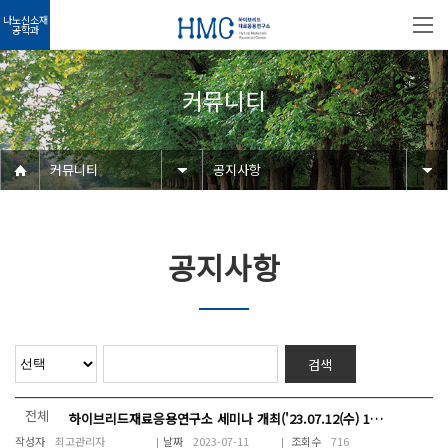
나노신소재
공학과
커뮤니티
커뮤니티
공지사항
공지사항
검색
전체
하이브리드재료응용연구소 세미나 개최('23.07.12(수) 14~17시)
최고관리자
2023-07-11
716