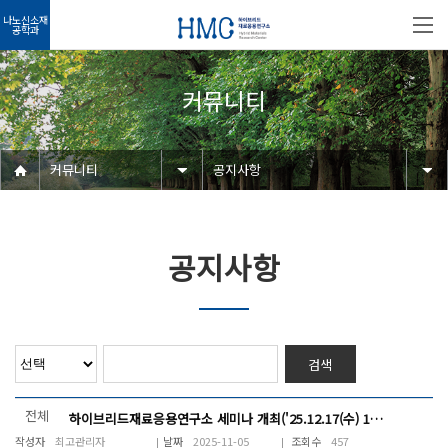
나노신소재
공학과
커뮤니티
커뮤니티
공지사항
공지사항
검색
전체
하이브리드재료응용연구소 세미나 개최('25.12.17(수) 14:00~16:00)
최고관리자
2025-11-05
457