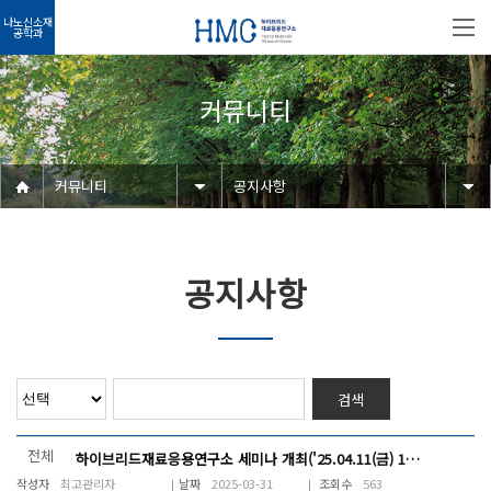
나노신소재
공학과
커뮤니티
커뮤니티
공지사항
공지사항
검색
전체
하이브리드재료응용연구소 세미나 개최('25.04.11(금) 10~13시)
최고관리자
2025-03-31
563