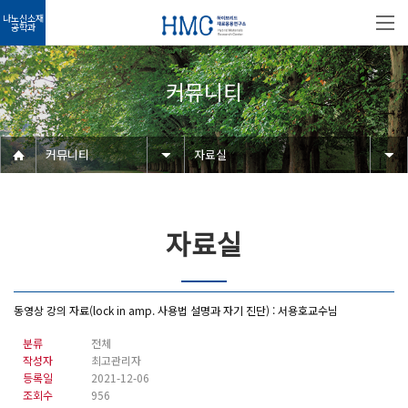
나노신소재
공학과
커뮤니티
커뮤니티
자료실
자료실
동영상 강의 자료(lock in amp. 사용법 설명과 자기 진단) : 서용호교수님
분류
전체
작성자
최고관리자
등록일
2021-12-06
조회수
956