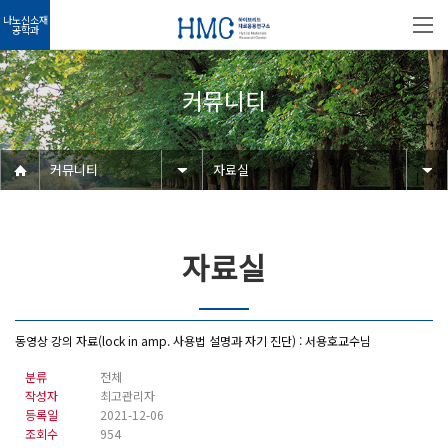
나노신소재
공학과
커뮤니티
커뮤니티
자료실
자료실
동영상 강의 자료(lock in amp. 사용법 설명과 자기 진단) : 서용호교수님
분류
전체
작성자
최고관리자
등록일
2021-12-06
조회수
954