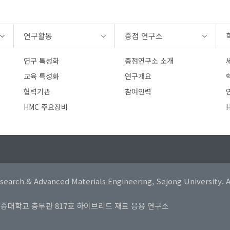
연구활동
중점 연구소
연구 특성화
중점연구소 소개
교육 특성화
연구개요
협력기관
참여인력
연
HMC 주요장비
earch & Advanced Materials Engineering, Sejong University. Al
동) 세종대학교 충무관 817호 하이브리드 재료 응용 연구소