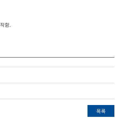
작함.
목록