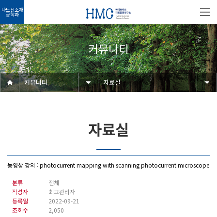
나노신소재
공학과
커뮤니티
커뮤니티
자료실
자료실
동영상 강의 : photocurrent mapping with scanning photocurrent microscope
분류
전체
작성자
최고관리자
등록일
2022-09-21
조회수
2,050