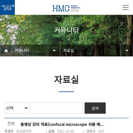
나노신소재
공학과
커뮤니티
커뮤니티
자료실
자료실
검색
전체
동영상 강의 자료(confocal microscope 사용 메...
최고관리자
2021-12-06
614