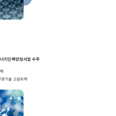
에너지인력양성사업 수주
트랙
양광기술 고급트랙