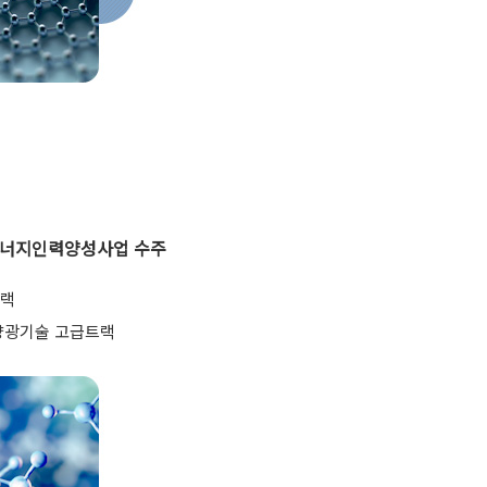
에너지인력양성사업 수주
트랙
양광기술 고급트랙