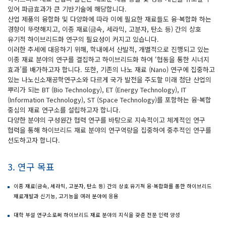
있어 파급효과가 큰 기반기술에 해당합니다.
산업 제품의 융합화 및 다양화에 따라 이에 필요한 재료들도 융·복합화 하는
경향이 뚜렷해지고, 이종 재료(금속, 세라믹, 고분자, 탄소 등) 간의 상호
유기적 하이브리드화 연구의 필요성이 커지고 있습니다.
이러한 추세에 대응하기 위해, 학내에서 산발적, 개별적으로 진행되고 있는
이종 재료 분야의 연구를 결집하고 하이브리드화 하여 ‘협동을 통한 시너지
효과’를 배가하고자 합니다. 또한, 기존의 나노 재료 (Nano) 연구에 집중하고
있는 나노신소재공학연구소와 다르게 국가 발전을 주도할 미래 첨단 산업의
뿌리가 되는 BT (Bio Technology), ET (Energy Technology), IT
(Information Technology), ST (Space Technology)를 포함하는 융·복합
중심의 재료 연구소를 설립하고자 합니다.
다양한 분야의 구성원간 협력 연구를 바탕으로 지속적이고 체계적인 연구
협력을 통해 하이브리드 재료 분야의 연구역량을 집중하여 중추적인 연구를
선도하고자 합니다.
3. 연구 목표
이종 재료(금속, 세라믹, 고분자, 탄소 등) 간의 상호 유기적 융·복합화를 통한 하이브리드
재료개발과 신기능, 고기능을 여러 분야에 응용
대학 부설 연구소로써 하이브리드 재료 분야의 지식을 갖춘 전문 인력 양성