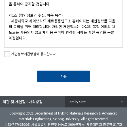
 3. 비밀번호 : 회원의 비밀 보호를 위해 회원 자신이 설정한 문자와 숫
을 통하여 공지할 것입니다.

자의 조합

 4. 운영자 : 서비스의 전반적인 관리와 원활한 운영을 위하여 세종대학
제1조 (개인정보의 수집․이용 목적)

교 하이브리드 재료응용연구소 에서 선정한 사람

  세종대학교 하이브리드 재료응용연구소 홈페이지는 개인정보를 다음
 5. 해지 : 세종대학교 하이브리드 재료응용연구소 또는 회원이 서비스 
의 목적을 위해 처리합니다. 처리한 개인정보는 다음의 목적 이외의 용
개통 후 이용계약을 해약 하는 것

도로는 사용되지 않으며 이용 목적이 변경될 시에는 사전 동의를 구할 
예정입니다.

제 5 조 (서비스의 중단)

 1. 세종대학교 하이브리드 재료응용연구소는 시스템 등 장치의 보수점
가. 서비스 제공

검 및 해체, 시스템의 고장, 통신의 두절, 기타 불가항력적 사유가 발생
개인정보취급방침에 동의합니다.
  세종대학교 하이브리드 재료응용연구소의 소개 및 공지사항 등의 서비
한 경우에는 서비스의 제공을

스 제공에 관련한 목적으로 개인정보를 처리합니다.

   일시적으로 중단할 수 있다.

 2. 세종대학교 하이브리드 재료응용연구소는 제 1항의 사유로 서비스 
나. 회원 가입 및 관리

제공이 일시적으로 중단됨으로 인하여 회원 또는 제 3자가 입은 손해에 
다음
  회원제 서비스 이용에 따른 본인확인 및 개인 식별 등을 목적으로 개인
대하여는 배상하지 아니한다.

정보를 처리합니다.

단, 세종대학교 하이브리드 재료응용연구소의 고의 또는 중과실이 있는 
경우에는 그러하지 아니한다.

제2조 (개인정보의 수집 항목 및 방법)

 세종대학교 하이브리드 재료응용연구소 홈페이지는 회원가입, 각종 서
약관 및 개인정보처리방침
Family Site
제 6 조 (약관 외 준칙)본 약관에 명시되지 않은 사항은 전자거래 기본
비스 제공을 위해 수집하는 개인정보의 항목 및 수집 방법은 다음과 같
법, 전자서명법 및 기타 관련 법령의 규정에 의한다.

습니다.

Copyright 2021 Department of Hybrid Materials Research & Advanced
제 2 장 서비스 이용 계약

Materials Engineering, Sejong University. All rights reserved.
가. 개인정보 파일명 : 회원정보

143-747(05006) 서울특별시 광진구 능동로 209(군자동) 세종대학교 충무관 817호
제 7 조 (이용계약의 성립)
