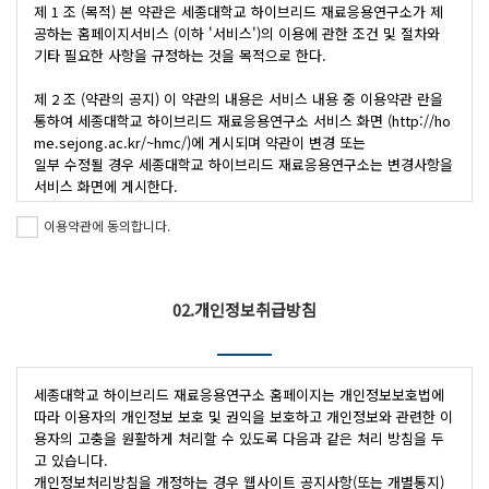
제 1 조 (목적) 본 약관은 세종대학교 하이브리드 재료응용연구소가 제
공하는 홈페이지서비스 (이하 '서비스')의 이용에 관한 조건 및 절차와 
기타 필요한 사항을 규정하는 것을 목적으로 한다.

제 2 조 (약관의 공지) 이 약관의 내용은 서비스 내용 중 이용약관 란을 
통하여 세종대학교 하이브리드 재료응용연구소 서비스 화면 (http://ho
me.sejong.ac.kr/~hmc/)에 게시되며 약관이 변경 또는

일부 수정될 경우 세종대학교 하이브리드 재료응용연구소는 변경사항을 
서비스 화면에 게시한다.

이용약관에 동의합니다.
제 3 조 (약관외 준칙) 이 약관에 명시되지 않은 사항은 관계 법령에 규
정되어 있을 경우 그 규정에 따르며, 그렇지 않은 경우에는 일반적인 관
례를 따른다.

02.개인정보취급방침
제 4 조 (용어의 정의) 이 약관에서 사용하는 용어의 정의는 다음과 같이 
정의한다.

 1. 이용자 : 세종대학교 하이브리드 재료응용연구소 에 방문하여 본 약
관에 따라 세종대학교 하이브리드 재료응용연구소 Site가 제공하는 서
세종대학교 하이브리드 재료응용연구소 홈페이지는 개인정보보호법에 
비스를 받는 자

따라 이용자의 개인정보 보호 및 권익을 보호하고 개인정보와 관련한 이
 2. 아이디(ID) : 회원 식별과 회원의 서비스 이용을 위하여 회원이 선정
용자의 고충을 원활하게 처리할 수 있도록 다음과 같은 처리 방침을 두
하고 세종대학교 하이브리드 재료응용연구소가 승인하는 문자와 숫자의 
고 있습니다.

조합

개인정보처리방침을 개정하는 경우 웹사이트 공지사항(또는 개별통지)