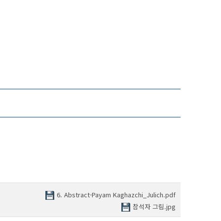
6. Abstract-Payam Kaghazchi_Julich.pdf
참석자 그림.jpg