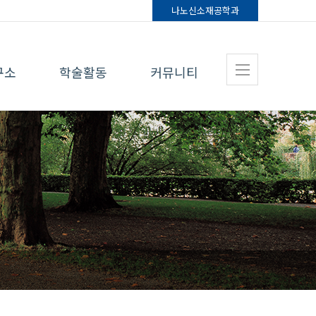
나노신소재
공학과
구소
학술활동
커뮤니티