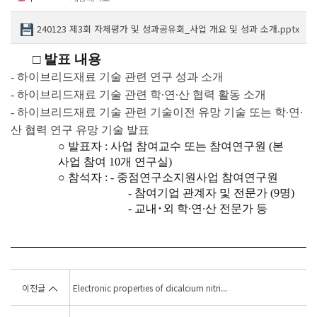
240123 제3회 자체평가 및 성과공유회_사업 개요 및 성과 소개.pptx
□
발표 내용
-
하이브리드재료 기술 관련 연구 성과 소개
-
하이브리드재료 기술 관련 학
∙
연
∙
산 협력 활동 소개
-
하이브리드재료 기술 관련 기술이전 유망 기술 또는 학
∙
연
∙
산 협력 연구 유망 기술 발표
○
발표자
:
사업 참여교수 또는 참여연구원
(
본
사업 참여
10
개 연구실
)
○
참석자
: -
중점연구소지원사업 참여연구원
-
참여기업 관계자 및 전문가
(9
명
)
-
교내
･
외 학
∙
연
∙
산 전문가 등
이전글
Electronic properties of dicalcium nitri...