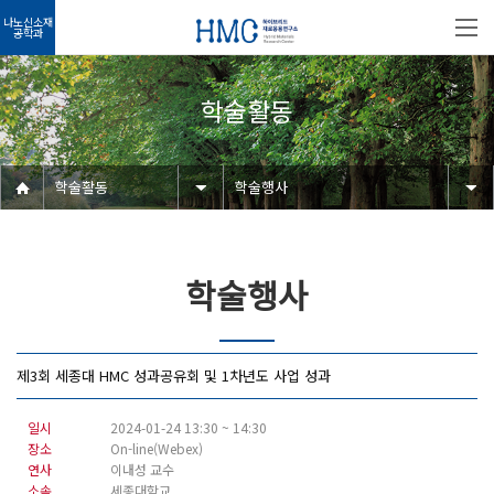
나노신소재
공학과
학술활동
학술활동
학술행사
학술행사
제3회 세종대 HMC 성과공유회 및 1차년도 사업 성과
일시
2024-01-24 13:30 ~ 14:30
장소
On-line(Webex)
연사
이내성 교수
소속
세종대학교