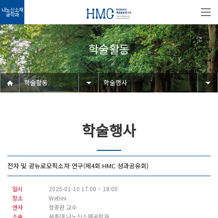
나노신소재
공학과
학술활동
학술활동
학술행사
학술행사
전자 및 광뉴로모픽소자 연구(제4회 HMC 성과공유회)
일시
2025-01-10 17:00 ~ 18:00
장소
Webex
연사
정종완 교수
소속
세종대 나노신소재공학과