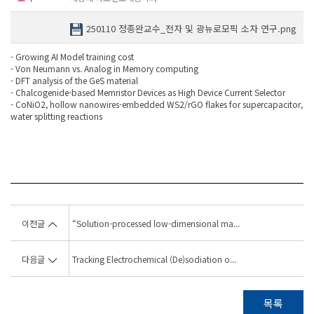
250110 정종완교수_전자 및 광뉴로모픽 소자 연구.png
- Growing AI Model training cost
- Von Neumann vs. Analog in Memory computing
- DFT analysis of the GeS material
- Chalcogenide-based Memristor Devices as High Device Current Selector
- CoNiO2, hollow nanowires-embedded WS2/rGO flakes for supercapacitor,
water splitting reactions
이전글
“Solution-processed low-dimensional ma...
다음글
Tracking Electrochemical (De)sodiation o...
목록