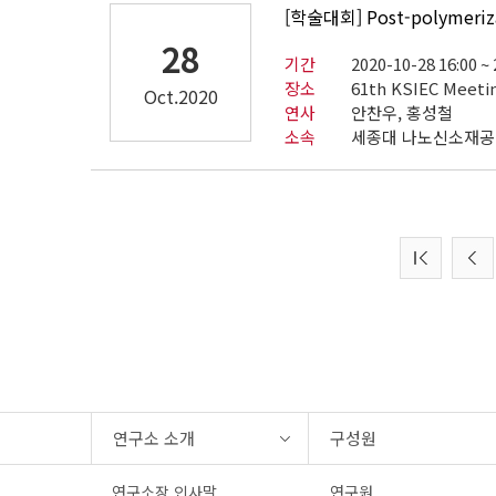
[학술대회] Post-polymerizati
28
기간
2020-10-28 16:00 ~
장소
61th KSIEC Meeti
Oct.2020
연사
안찬우, 홍성철
소속
세종대 나노신소재
연구소 소개
구성원
연구소장 인사말
연구원