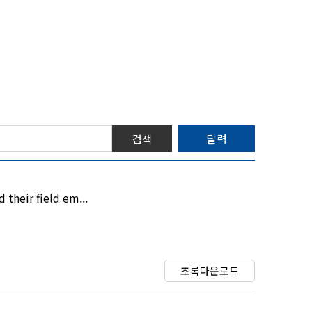
달력
검색
their field em...
초록다운로드