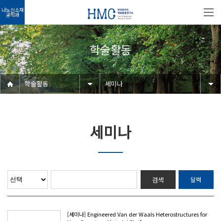
나노신소재
공학과
학술활동
학술활동
세미나
세미나
검색
달력
[세미나] Engineered Van der Waals Heterostructures for