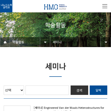
나노신소재
공학과
학술활동
학술활동
세미나
세미나
검색
달력
[세미나] Engineered Van der Waals Heterostructures for