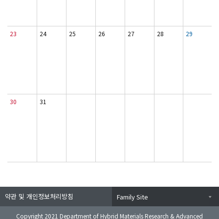
23
24
25
26
27
28
29
30
31
약관 및 개인정보처리방침
Family Site
Copyright 2021 Department of Hybrid Materials Research & Advanced