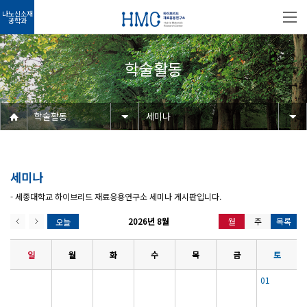
나노신소재
공학과
학술활동
학술활동
세미나
세미나
- 세종대학교 하이브리드 재료응용연구소 세미나 게시판입니다.
2026년 8월
월
주
목록
오늘
일
월
화
수
목
금
토
01