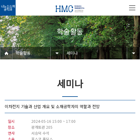
나노신소재
공학과
학술활동
학술활동
세미나
세미나
이차전지 기술과 산업 개요 및 소재공학자의 역할과 전망
일시
2024-05-16 15:00 ~ 17:00
장소
광개토관 205
연사
서승덕 수석
소속
포스코 홀딩스