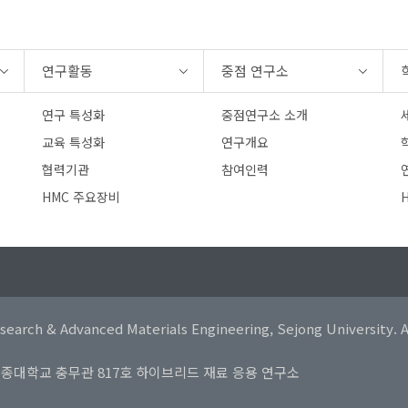
연구활동
중점 연구소
연구 특성화
중점연구소 소개
교육 특성화
연구개요
협력기관
참여인력
연
HMC 주요장비
earch & Advanced Materials Engineering, Sejong University. Al
동) 세종대학교 충무관 817호 하이브리드 재료 응용 연구소