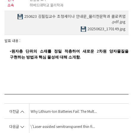
소속
하버드대학교 물리학과
250623 김필립교수 초청세미나 안내문_물리천문학과 콜로퀴엄
.pdf.jpg
20250623_170149.jpg
발표 내용 :
•
원자층
단위의 소재를 정밀
적층하여
새로운
2
차원 양자물질을
구현하는 방법과 핵심 물성에 대해 소개함
.
이전글
Why Lithium-Ion Batteries Fail: The Mult...
다음글
\'Laser-assisted semitransparent thin fi...