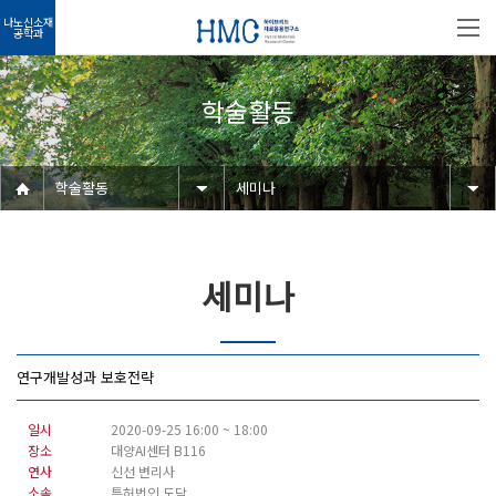
나노신소재
공학과
학술활동
학술활동
세미나
세미나
연구개발성과 보호전략
일시
2020-09-25 16:00 ~ 18:00
장소
대양AI센터 B116
연사
신선 변리사
소속
특허법인 도담