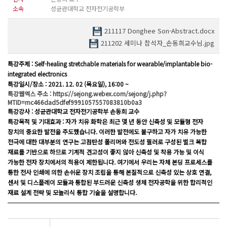
소속
성균관대학교 전자전기공학부
211117 Donghee Son-Abstract.docx
211202 세미나 참석자_손동희교수님.jpg
특강주제 : Self-healing stretchable materials for wearable/implantable bio-
integrated electronics
특강일시/장소 : 2021. 12. 02 (목요일), 16:00 ~
특강웹엑스 주소 :
https://sejong.webex.com/sejong/j.php?
MTID=mc466dad5dfef9991057557083810b0a3
특강강사 : 성균관대학교 전자전기공학부 손동희 교수
특강목적 및 기대효과 :
자가 치유 화학은 최근 몇 년 동안 신축성 및 모듈형 전자
장치의 중요한 발전을 주도했습니다. 이러한 발전에도 불구하고 자가 치유 가능한
전극에 대한 대부분의 연구는 고점탄성 폴리머와 전도성 필러로 구성된 벌크 복합
재료를 기반으로 하므로 기계적 견고성이 좋지 않아 신축성 및 착용 가능 및 이식
가능한 전자 장치에서의 적용이 제한됩니다. 여기에서 우리는 자체 본딩 프로세스를
통한 전사 인쇄에 의한 손쉬운 장치 조립을 통해 본질적으로 신축성 있는 상호 연결,
센서 및 디스플레이 모듈과 통합된 부드러운 신축성 생체 전자공학을 위한 합리적인
재료 설계 전략 및 모놀리식 통합 기술을 설명합니다.