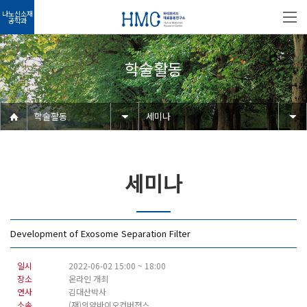
나노신소재
공학과
학술활동
학술활동
세미나
세미나
Development of Exosome Separation Filter
일시
2022-06-02 15:00 ~ 18:00
장소
온라인 개최
연사
김대산박사
소속
(재)의약바이오컨버젼스