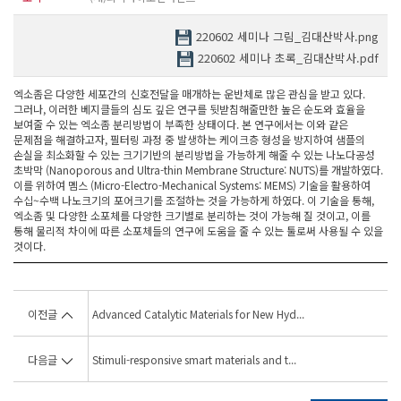
220602 세미나 그림_김대산박사.png
220602 세미나 초록_김대산박사.pdf
엑소좀은 다양한 세포간의 신호전달을 매개하는 운반체로 많은 관심을 받고 있다.
그러나, 이러한 베지클들의 심도 깊은 연구를 뒷받침해줄만한 높은 순도와 효율을
보여줄 수 있는 엑소좀 분리방법이 부족한 상태이다. 본 연구에서는 이와 같은
문제점을 해결하고자, 필터링 과정 중 발생하는 케이크층 형성을 방지하여 샘플의
손실을 최소화할 수 있는 크기기반의 분리방법을 가능하게 해줄 수 있는 나노다공성
초박막 (Nanoporous and Ultra-thin Membrane Structure: NUTS)를 개발하였다.
이를 위하여 멤스 (Micro-Electro-Mechanical Systems: MEMS) 기술을 활용하여
수십~수백 나노크기의 포어크기를 조절하는 것을 가능하게 하였다. 이 기술을 통해,
엑소좀 및 다양한 소포체를 다양한 크기별로 분리하는 것이 가능해 질 것이고, 이를
통해 물리적 차이에 따른 소포체들의 연구에 도움을 줄 수 있는 툴로써 사용될 수 있을
것이다.
이전글
Advanced Catalytic Materials for New Hyd...
다음글
Stimuli-responsive smart materials and t...