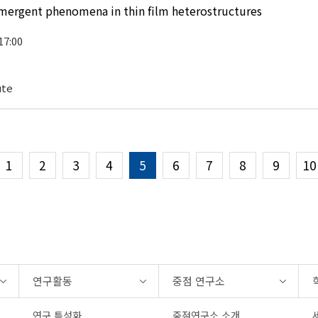
mergent phenomena in thin film heterostructures
17:00
ute
1
2
3
4
5
6
7
8
9
10
연구활동
중점 연구소
연구 특성화
중점연구소 소개