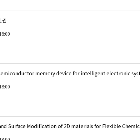
산권
18:00
emiconductor memory device for intelligent electronic sy
18:00
d Surface Modification of 2D materials for Flexible Chemica
18:00