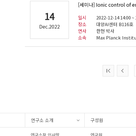
[세미나] Ionic control of e
14
일시
2022-12-14 14:00 ~ 
장소
대양AI센터 B116호
Dec.2022
연사
한현 박사
소속
Max Planck Instit
연구소 소개
구성원
연구소장 인사말
연구원