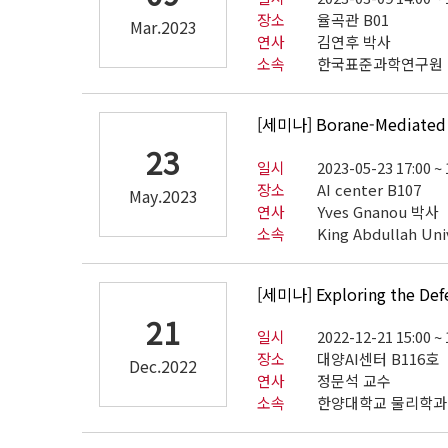
장소
율곡관 B01
Mar.2023
연사
김연후 박사
소속
한국표준과학연구원
[세미나] Borane-Mediated (
23
일시
2023-05-23 17:00 ~ 
장소
AI center B107
May.2023
연사
Yves Gnanou 박사
소속
King Abdullah Uni
[세미나] Exploring the Def
21
일시
2022-12-21 15:00 ~ 
장소
대양AI센터 B116호
Dec.2022
연사
정문석 교수
소속
한양대학교 물리학과