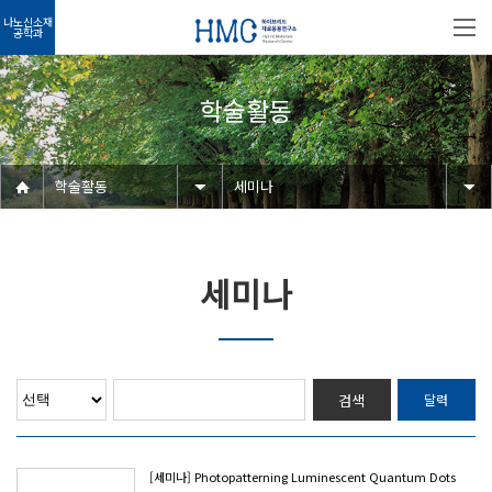
나노신소재
공학과
학술활동
학술활동
세미나
세미나
검색
달력
[세미나] Photopatterning Luminescent Quantum Dots