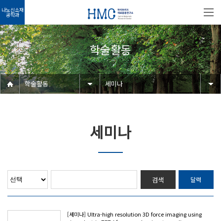
나노신소재
공학과
학술활동
학술활동
세미나
세미나
검색
달력
[세미나] Ultra-high resolution 3D force imaging using