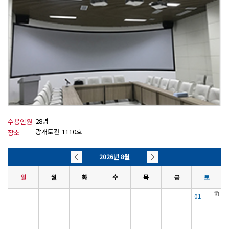
28명
수용인원
광개토관 1110호
장소
2026년 8월
일
월
화
수
목
금
토
01