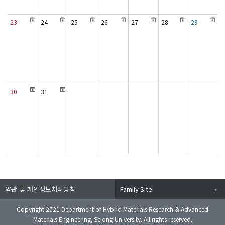
23
24
25
26
27
28
29
30
31
약관 및 개인정보처리방침
Family Site
Copyright 2021 Department of Hybrid Materials Research & Advanced
Materials Engineering, Sejong University. All rights reserved.