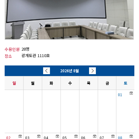
28명
수용인원
광개토관 1110호
장소
2026년 8월
일
월
화
수
목
금
토
01
02
03
04
05
06
07
08